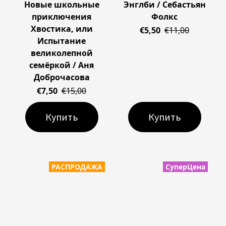
Новые школьные
Энглби / Себастьян
приключения
Фолкс
Хвостика, или
€5,50
€11,00
Испытание
великолепной
семёркой / Аня
Доброчасова
€7,50
€15,00
Купить
Купить
РАСПРОДАЖА
СуперЦена