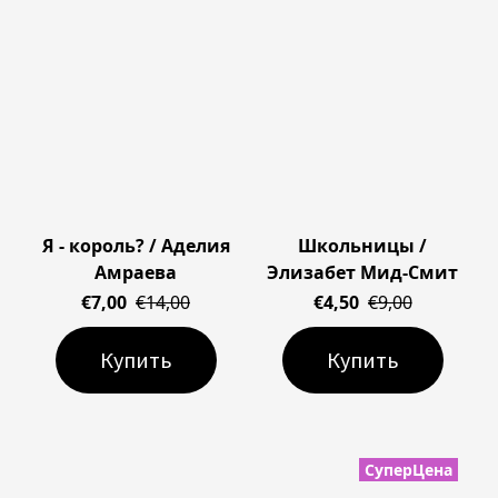
Я - король? / Аделия
Школьницы /
Амраева
Элизабет Мид-Смит
€7,00
€14,00
€4,50
€9,00
Купить
Купить
СуперЦена